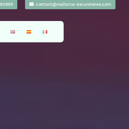
90995
contact@mallorca-excursiones.com