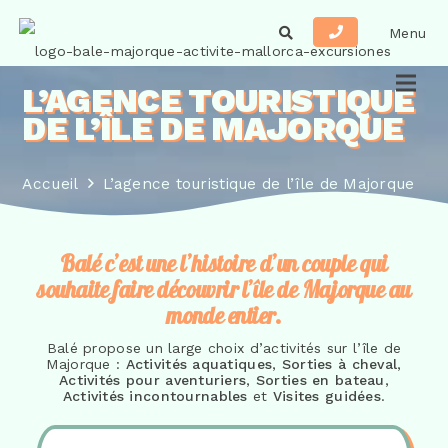
Menu
L’AGENCE TOURISTIQUE
DE L’ÎLE DE MAJORQUE
Accueil
L’agence touristique de l’île de Majorque
Balé c’est une l’histoire d’un couple qui
souhaite faire découvrir l’île de Majorque au
monde entier.
Balé propose un large choix d’activités sur l’île de
Majorque :
Activités aquatiques
,
Sorties à cheval
,
Activités pour aventuriers
,
Sorties en bateau
,
Activités incontournables
et
Visites guidées
.