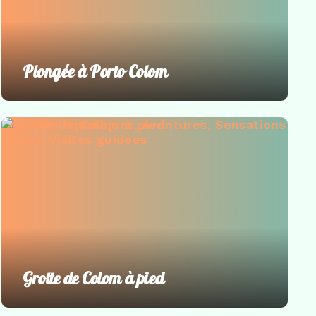
Plongée à Porto Colom
Activités aquatiques
,
Aventures
,
Sensations
fortes
,
Visites guidées
Grotte de Colom à pied