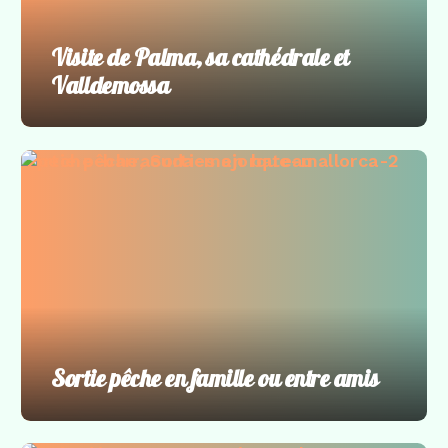
Visite de Palma, sa cathédrale et
Valldemossa
Sortie pêche
,
Sorties en bateau
Sortie pêche en famille ou entre amis