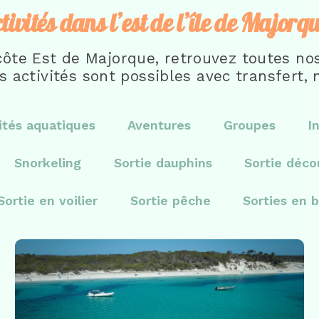
ivités dans l’est de l’île de Majorq
ôte Est de Majorque, retrouvez toutes nos 
s activités sont possibles avec transfert, n
ités aquatiques
Aventures
Groupes
I
Snorkeling
Sortie dauphins
Sortie déco
Sortie en voilier
Sortie pêche
Sorties en 
Sortie découverte
,
Sorties en bateau