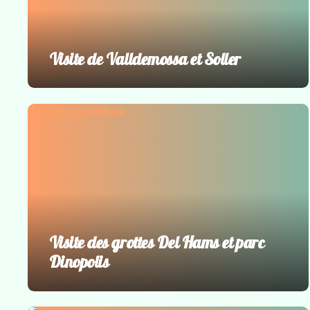
Visite de Valldemossa et Soller
Visites guidées
Visite des grottes Del Hams et parc
Dinopolis