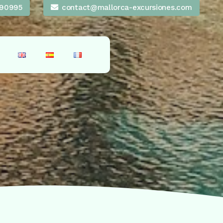
90995
contact@mallorca-excursiones.com