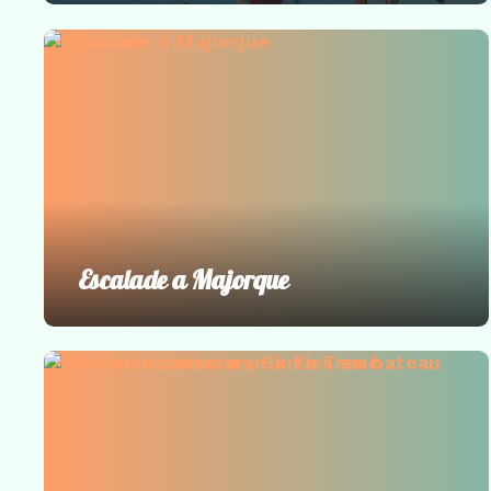
Aventures
Escalade a Majorque
Sortie en catamaran
,
Sorties en bateau