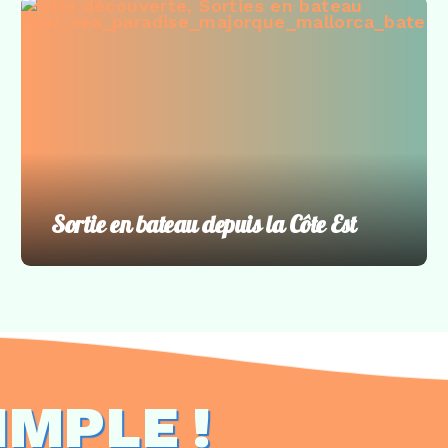
Sortie découverte
,
Sorties en bateau
Sortie en bateau depuis la Côte Est
IMPLE !