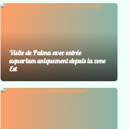
Visites guidées
Visite de Palma avec entrée
aquarium uniquement depuis la zone
Est
Incontournables
,
Visites guidées