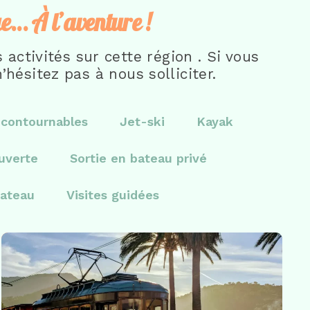
ue… À l’aventure !
activités sur cette région . Si vous
’hésitez pas à nous solliciter.
ncontournables
Jet-ski
Kayak
uverte
Sortie en bateau privé
bateau
Visites guidées
Incontournables
,
Visites guidées