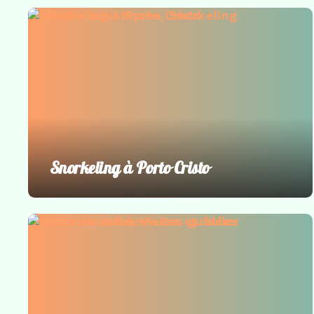
Activités aquatiques
,
Snorkeling
Snorkeling à Porto Cristo
Incontournables
,
Visites guidées