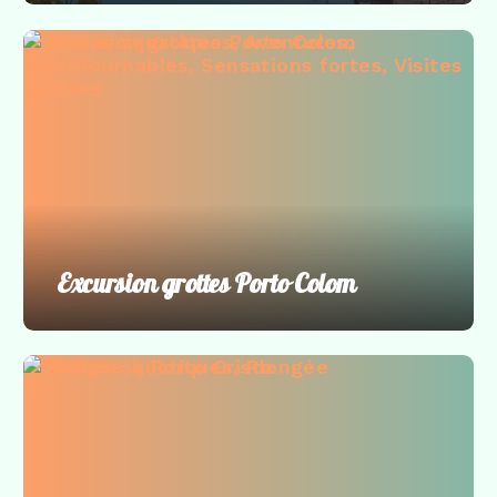
Activités aquatiques
,
Aventures
,
Incontournables
,
Sensations fortes
,
Visites
guidées
Excursion grottes Porto Colom
Activités aquatiques
,
Plongée