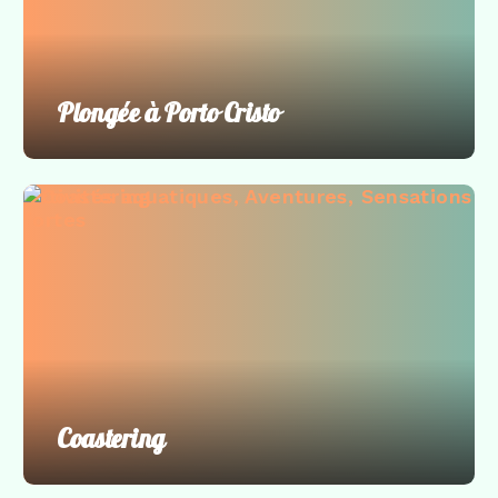
Plongée à Porto Cristo
Activités aquatiques
,
Aventures
,
Sensations
fortes
Coastering