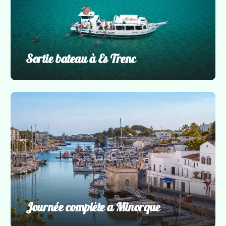
Sortie bateau à Es Trenc
Incontournables
,
Visites guidées
Journée complète a Minorque