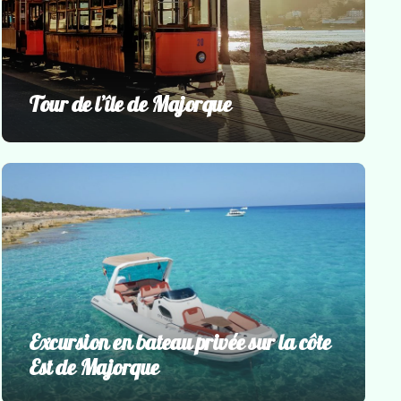
Tour de l’île de Majorque
Groupes
,
Sortie en bateau privé
,
Sorties en
bateau
Excursion en bateau privée sur la côte
Est de Majorque