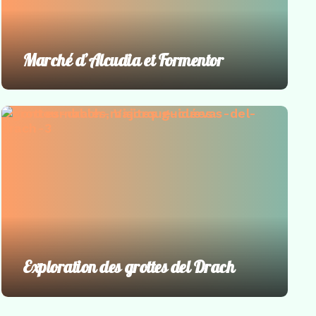
Marché d’Alcudia et Formentor
Incontournables
,
Visites guidées
Exploration des grottes del Drach