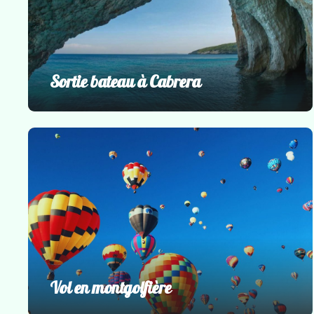
Sortie bateau à Cabrera
Incontournables
Vol en montgolfière