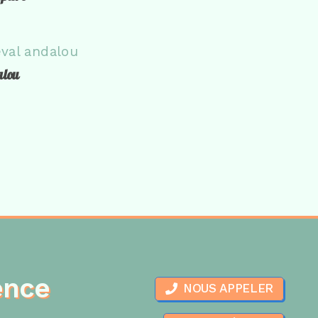
alou
ence
NOUS APPELER