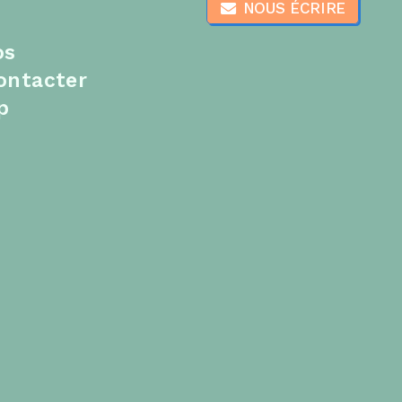
NOUS ÉCRIRE
os
ontacter
p