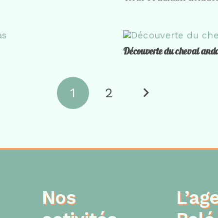
Découverte du cheval and
1
2
Nos
L’ag