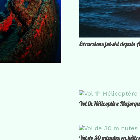
Excursions jet-ski depuis 
Vol 1h Hélicoptère Majorqu
Vol de 30 minutes en hélic