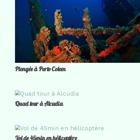
Plongée à Porto Colom
Quad tour à Alcudia
Vol de 45min en hélicoptère