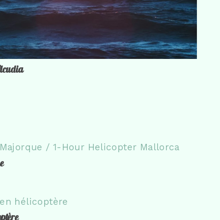
Alcudia
e
optère