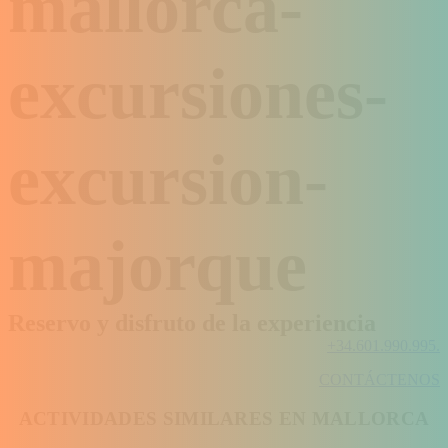
Reservo y disfruto de la experiencia
+34.601.990.995.
CONTÁCTENOS
ACTIVIDADES SIMILARES EN MALLORCA