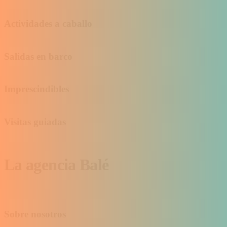
Actividades a caballo
Salidas en barco
Imprescindibles
Visitas guiadas
La agencia Balé
Sobre nosotros