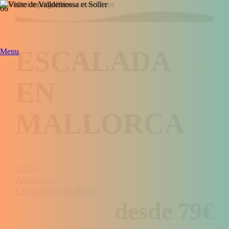
ESCALADA
Menu
EN
MALLORCA
Inicio
Aventuras
Escalada en Mallorca
desde 79€