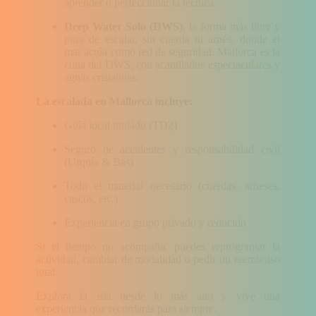
aprender o perfeccionar la técnica.
Deep Water Solo (DWS)
, la forma más libre y
pura de escalar, sin cuerda ni arnés, donde el
mar actúa como red de seguridad. Mallorca es la
cuna del DWS, con acantilados espectaculares y
aguas cristalinas.
La escalada en Mallorca incluye:
Guía local titulado (TD2)
Seguro de accidentes y responsabilidad civil
(Urquía & Bas)
Todo el material necesario (cuerdas, arneses,
cascos, etc.)
Experiencia en grupo privado y reducido
Si el tiempo no acompaña, puedes reprogramar la
actividad, cambiar de modalidad o pedir un reembolso
total.
Explora la isla desde lo más alto y vive una
experiencia que recordarás para siempre.