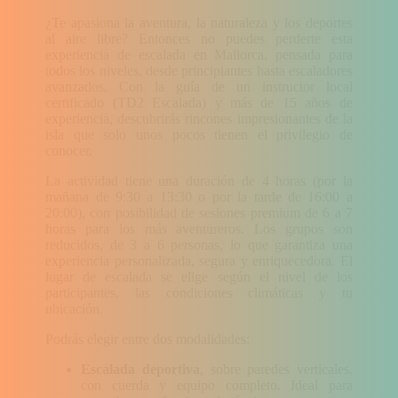
¿Te apasiona la aventura, la naturaleza y los deportes
al aire libre? Entonces no puedes perderte esta
experiencia de escalada en Mallorca, pensada para
todos los niveles, desde principiantes hasta escaladores
avanzados. Con la guía de un instructor local
certificado (TD2 Escalada) y más de 15 años de
experiencia, descubrirás rincones impresionantes de la
isla que solo unos pocos tienen el privilegio de
conocer.
La actividad tiene una duración de 4 horas (por la
mañana de 9:30 a 13:30 o por la tarde de 16:00 a
20:00), con posibilidad de sesiones premium de 6 a 7
horas para los más aventureros. Los grupos son
reducidos, de 3 a 6 personas, lo que garantiza una
experiencia personalizada, segura y enriquecedora. El
lugar de escalada se elige según el nivel de los
participantes, las condiciones climáticas y tu
ubicación.
Podrás elegir entre dos modalidades:
Escalada deportiva
, sobre paredes verticales,
con cuerda y equipo completo. Ideal para