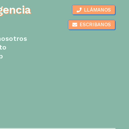
gencia
LLÁMANOS
ESCRIBANOS
nosotros
to
p